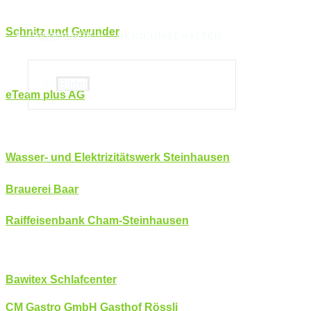
Schnitz und Gwunder
Guggernacht
MENÜ UMSCHALTEN
Bilder
eTeam plus AG
Wasser- und Elektrizitätswerk Steinhausen
Brauerei Baar
Raiffeisenbank Cham-Steinhausen
Bawitex Schlafcenter
CM Gastro GmbH Gasthof Rössli