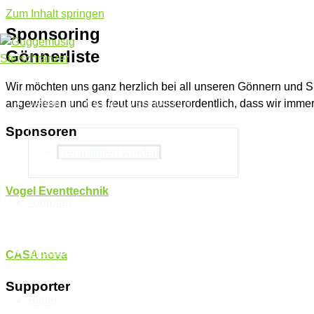
Zum Inhalt springen
Sponsoring
Gönnerliste
Wir möchten uns ganz herzlich bei all unseren Gönnern und S
Verein
angewiesen und es freut uns ausserordentlich, dass wir immer
MENÜ UMSCHALTEN
Sponsoren
Neumitglied werden
Vogel Eventtechnik
Tourplan
Sponsoring
CASA nova
Supporter
Bilder